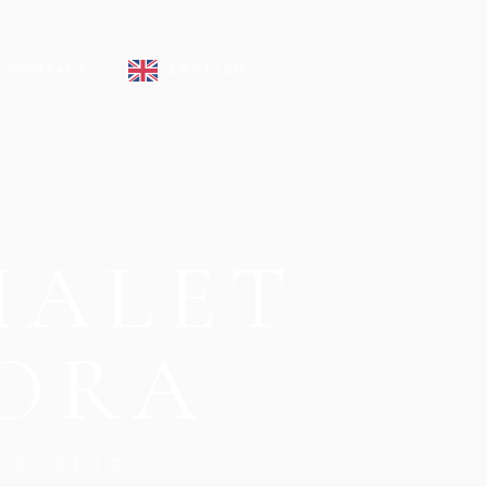
CONTACT
ENGLISH
SLOVENŠČINA
HRVATSKI
HALET
GORA
TO ODIO