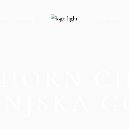
PECIAL OFFERS
ACTIVITIES
HORN C
NJSKA 
O EOS ET ACCUSAMUS ET IUS