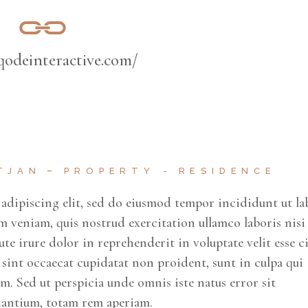
/qodeinteractive.com/
TJAN
PROPERTY
RESIDENCE
adipiscing elit, sed do eiusmod tempor incididunt ut la
 veniam, quis nostrud exercitation ullamco laboris nisi
e irure dolor in reprehenderit in voluptate velit esse c
r sint occaecat cupidatat non proident, sunt in culpa qui
um. Sed ut perspicia unde omnis iste natus error sit
antium, totam rem aperiam.