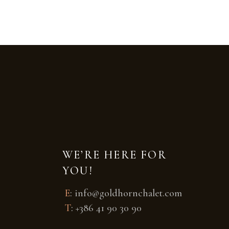
WE’RE HERE FOR
YOU!
E
:
info@goldhornchalet.com
T
:
+386 41 90 30 90