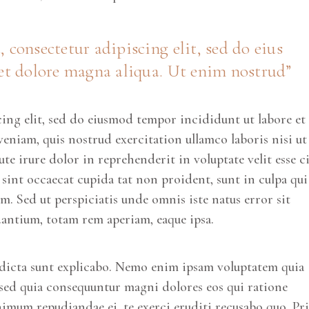
 consectetur adipiscing elit, sed do eius
et dolore magna aliqua. Ut enim nostrud”
cing elit, sed do eiusmod tempor incididunt ut labore et
niam, quis nostrud exercitation ullamco laboris nisi ut
e irure dolor in reprehenderit in voluptate velit esse c
r sint occaecat cupida tat non proident, sunt in culpa qui
um. Sed ut perspiciatis unde omnis iste natus error sit
antium, totam rem aperiam, eaque ipsa.
ae dicta sunt explicabo. Nemo enim ipsam voluptatem quia
, sed quia consequuntur magni dolores eos qui ratione
imum repudiandae ei, te exerci eruditi recusabo quo. Pri