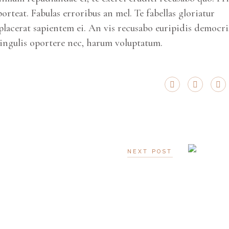
porteat. Fabulas erroribus an mel. Te fabellas gloriatur
placerat sapientem ei. An vis recusabo euripidis democri,
singulis oportere nec, harum voluptatum.
NEXT POST